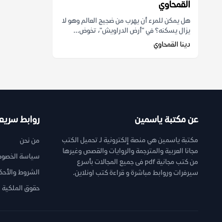
القمحاوي
هل يمكن للمرء أن يهرب من ضجيج العالم وهو لا
يزال يسكنه؟ في "أرض الدراويش"، تخوض...
دينا القمحاوي
عن مكتبة ياسمين
روابط سريع
مكتبة ياسمين هي منصة إلكترونية لـ تحميل الكتب
من نحن
مجانا العربية والمترجمة والروايات والقصص وغيرها
سياسة الخصوص
من كتب مجانية pdf فى جميع المجالات بأسرع
الشروط والأحك
سيرفرات وروابط مباشرة و قراءة كتب اونلاين.
حقوق الملكية ا