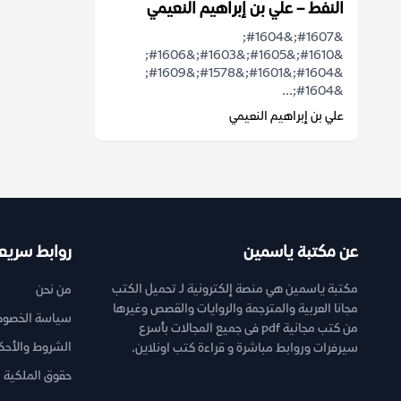
النفط – علي بن إبراهيم النعيمي
&#1607;&#1604;
&#1610;&#1605;&#1603;&#1606;
&#1604;&#1601;&#1578;&#1609;
&#1604;...
علي بن إبراهيم النعيمي
عن مكتبة ياسمين
روابط سريع
مكتبة ياسمين هي منصة إلكترونية لـ تحميل الكتب
من نحن
مجانا العربية والمترجمة والروايات والقصص وغيرها
سياسة الخصوص
من كتب مجانية pdf فى جميع المجالات بأسرع
الشروط والأحك
سيرفرات وروابط مباشرة و قراءة كتب اونلاين.
حقوق الملكية ا