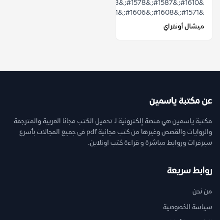
&#1610;&#1587;&#1578;&#1593;&#1585;&#1590;
&#1571;&#1608;&#1606;&#1601;&#1585;&#...
ميشال أونفراي
عن مكتبة ياسمين
مكتبة ياسمين هي منصة إلكترونية لـ تحميل الكتب مجانا العربية والمترجمة
والروايات والقصص وغيرها من كتب مجانية pdf فى جميع المجالات بأسرع
سيرفرات وروابط مباشرة و قراءة كتب اونلاين.
روابط سريعة
من نحن
سياسة الخصوصية