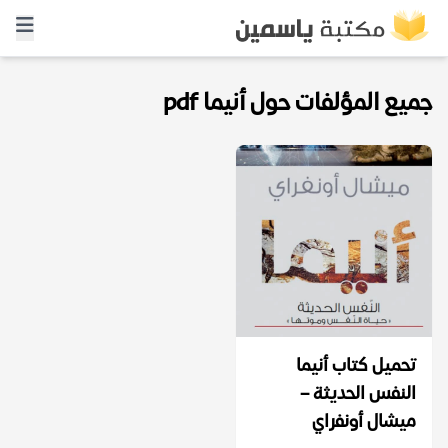
جميع المؤلفات حول أنيما pdf
تحميل كتاب أنيما
النفس الحديثة –
ميشال أونفراي