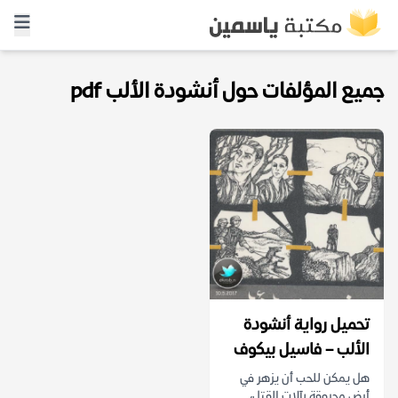
جميع المؤلفات حول أنشودة الألب pdf
تحميل رواية أنشودة
الألب – فاسيل بيكوف
هل يمكن للحب أن يزهر في
أرض محروقة بآلات القتل،