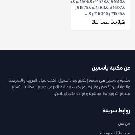
&#1610;&#1578;&#1606;&#1575;&#1608;&#1604;
&#1607;&#1584;&#1575;
&#1575;&#1604;&...
رقية بنت محمد الفلة
عن مكتبة ياسمين
مكتبة ياسمين هي منصة إلكترونية لـ تحميل الكتب مجانا العربية والمترجمة
والروايات والقصص وغيرها من كتب مجانية pdf فى جميع المجالات بأسرع
سيرفرات وروابط مباشرة و قراءة كتب اونلاين.
روابط سريعة
من نحن
سياسة الخصوصية