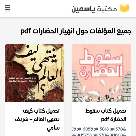
جميع المؤلفات حول انهيار الحضارات pdf
تحميل كتاب سقوط
تحميل كتاب كيف
الحضارة pdf
ينتهي العالم – شريف
سامي
&#1578;&#1581;&#1605;&#1610;&#1604;
&#1603;&#1578;&#1575;&#1576;