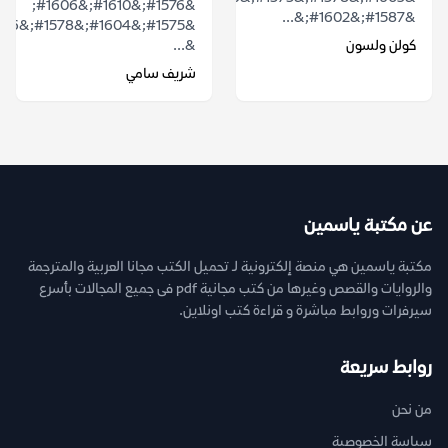
&#1576;&#1610;&#1606;
&#1587;&#1602;&...
كولن ولسون
&...
شريف سامي
عن مكتبة ياسمين
مكتبة ياسمين هي منصة إلكترونية لـ تحميل الكتب مجانا العربية والمترجمة
والروايات والقصص وغيرها من كتب مجانية pdf فى جميع المجالات بأسرع
سيرفرات وروابط مباشرة و قراءة كتب اونلاين.
روابط سريعة
من نحن
سياسة الخصوصية