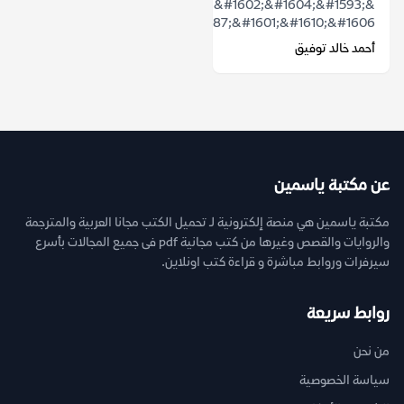
&ldquo;&#1578;&#1602;&#1604;&#1593;
&#1575;&#1604;&#1587;&#1601;&#1610;&#1606;&#...
أحمد خالد توفيق
عن مكتبة ياسمين
مكتبة ياسمين هي منصة إلكترونية لـ تحميل الكتب مجانا العربية والمترجمة
والروايات والقصص وغيرها من كتب مجانية pdf فى جميع المجالات بأسرع
سيرفرات وروابط مباشرة و قراءة كتب اونلاين.
روابط سريعة
من نحن
سياسة الخصوصية