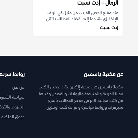
الرمال – إدث نسبت
عند مقلع الحصى القريب من منزل في الريف
الإنكليزي -قدموا إليه لقضاء العطلة- يلتقي...
إدث نسبت
عن مكتبة ياسمين
روابط سريع
مكتبة ياسمين هي منصة إلكترونية لـ تحميل الكتب
من نحن
مجانا العربية والمترجمة والروايات والقصص وغيرها
سياسة الخصوص
من كتب مجانية pdf فى جميع المجالات بأسرع
الشروط والأحك
سيرفرات وروابط مباشرة و قراءة كتب اونلاين.
حقوق الملكية ا