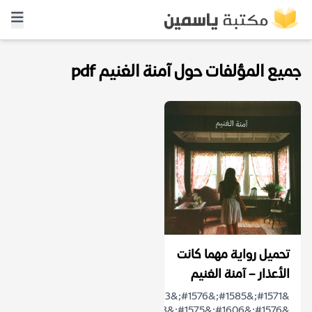
جميع المؤلفات حول آمنة الغنيم pdf
تحميل رواية مهما كانت
الأعذار – آمنة الغنيم
&#1571;&#1585;&#1576;&#1593;
&#1576;&#1606;&#1575;&#1578;