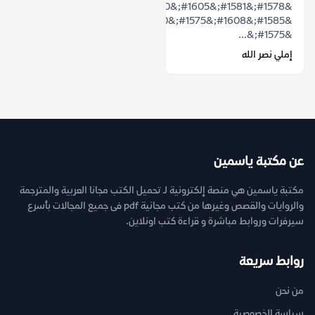
&#1578;&#1581;&#1605;&#1610;&#1604;
&#1585;&#1608;&#1575;&#1610;&#1577;
&#1575;&...
إملي نصر الله
عن مكتبة ياسمين
مكتبة ياسمين هي منصة إلكترونية لـ تحميل الكتب مجانا العربية والمترجمة
والروايات والقصص وغيرها من كتب مجانية pdf فى جميع المجالات بأسرع
سيرفرات وروابط مباشرة و قراءة كتب اونلاين.
روابط سريعة
من نحن
سياسة الخصوصية