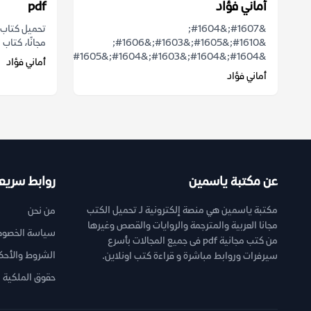
أماني فؤاد
pdf
&#1607;&#1604;
&#1610;&#1605;&#1603;&#1606;
مجانًا، كتاب
&#1604;&#1604;&#1603;&#1604;&#1605;&...
أماني فؤاد
أماني فؤاد
عن مكتبة ياسمين
روابط سريع
مكتبة ياسمين هي منصة إلكترونية لـ تحميل الكتب
من نحن
مجانا العربية والمترجمة والروايات والقصص وغيرها
سياسة الخصوص
من كتب مجانية pdf فى جميع المجالات بأسرع
الشروط والأحك
سيرفرات وروابط مباشرة و قراءة كتب اونلاين.
حقوق الملكية ا