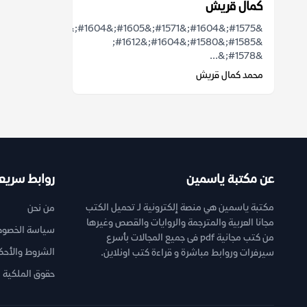
كمال قريش
&#1575;&#1604;&#1571;&#1605;&#1604;&#1548;
&#1585;&#1580;&#1604;&#1612;
&#1578;&...
محمد كمال قريش
عن مكتبة ياسمين
روابط سريع
مكتبة ياسمين هي منصة إلكترونية لـ تحميل الكتب
من نحن
مجانا العربية والمترجمة والروايات والقصص وغيرها
سياسة الخصوص
من كتب مجانية pdf فى جميع المجالات بأسرع
الشروط والأحك
سيرفرات وروابط مباشرة و قراءة كتب اونلاين.
حقوق الملكية ا