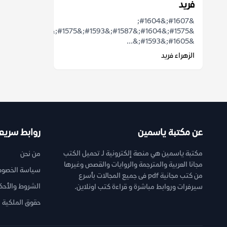
فريد
&#1607;&#1604;
&#1575;&#1604;&#1587;&#1593;&#1575;&#1583;&#1577;
&#1605;&#1593;&...
الزهراء فريد
عن مكتبة ياسمين
روابط سريع
مكتبة ياسمين هي منصة إلكترونية لـ تحميل الكتب
من نحن
مجانا العربية والمترجمة والروايات والقصص وغيرها
سياسة الخصوص
من كتب مجانية pdf فى جميع المجالات بأسرع
الشروط والأحك
سيرفرات وروابط مباشرة و قراءة كتب اونلاين.
حقوق الملكية ا