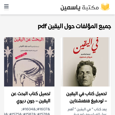
جميع المؤلفات حول اليقين pdf
تحميل كتاب في اليقين
تحميل كتاب البحث عن
– لودفيغ فتغنشتاين
اليقين – جون ديوي
يعد كتاب ” في اليقين ” أهم
&#1607;&#1604;
عمل للفيلسوف لودفيغ