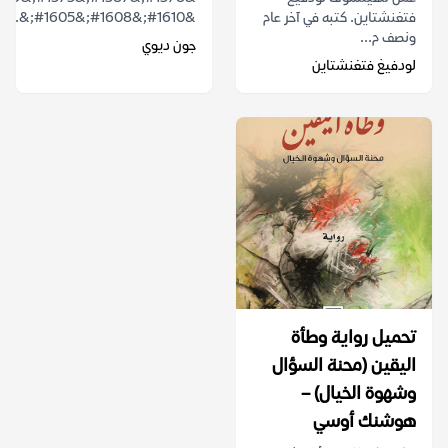
فتغنشتاين. كتبه في آخر عام
&#1610;&#1608;&#1605;&...
ونصف م...
جون ديوي
لودفيغ فتغنشتاين
تحميل رواية وطأة
اليقين (محنة السؤال
وشهوة الخيال) –
هوشنك أوسي