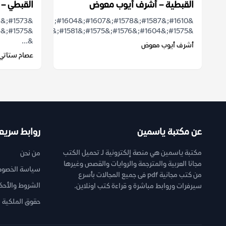
القبطية – أشرف أيوب معوض
القبطي – 
&#1610;&#1587;&#1578;&#1607;&#1604;
&#1575;&#1604;&#1576;&#1575;&#1581;&#1579;&#...
&...
أشرف أيوب معوض
عصام ستاتي
عن مكتبة ياسمين
روابط سريع
مكتبة ياسمين هي منصة إلكترونية لـ تحميل الكتب
من نحن
مجانا العربية والمترجمة والروايات والقصص وغيرها
سياسة الخصوص
من كتب مجانية pdf فى جميع المجالات بأسرع
الشروط والأحك
سيرفرات وروابط مباشرة و قراءة كتب اونلاين.
حقوق الملكية ا