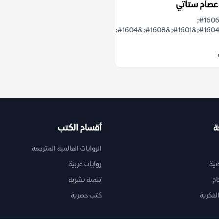
عصام ستاتي
&#1573;&#1606;
&#1575;&#1604;&#1601;&#1608;&#1604;&#1603;&#1604;&#1608;&#1585;
ة
أقسام الكتب
الروايات العالمية المترجمة
ية
روايات عربية
ام
تنمية بشرية
لفكرية
كتب حصرية