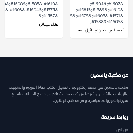
&#1607;&#1604;
&#1610;&#1589;&#1581;
&#1587;&...
&#1571;&#1605;&#1575;&#1605;
&#1605;&#1588;...
فداء عيتاني
أحمد اليوسف وميخائيل سعد
عن مكتبة ياسمين
مكتبة ياسمين هي منصة إلكترونية لـ تحميل الكتب مجانا العربية والمترجمة
والروايات والقصص وغيرها من كتب مجانية pdf فى جميع المجالات بأسرع
سيرفرات وروابط مباشرة و قراءة كتب اونلاين.
روابط سريعة
من نحن