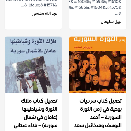
&#1610;&#1593;&#1603;&#1587;
&ldquo;&#1571;&...
&#1575;&#1604;&#1585;&#1608;&#1575;&#1574;&#1610;
&...
عبد الله مكسور
نبيل سليمان
تحميل كتاب سرديات
تحميل كتاب ملاك
بوحية في زمن الثورة
الثورة وشياطينها
السورية – أحمد
(عامان في شمال
اليوسف وميخائيل سعد
سورية) – فداء عيتاني