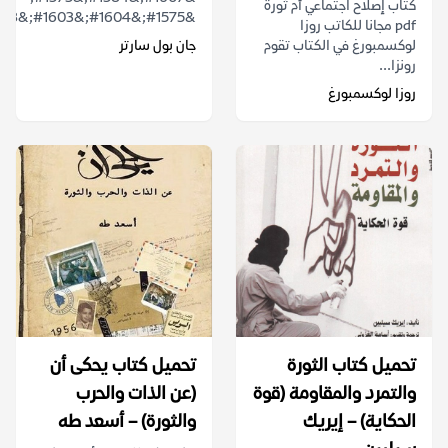
كتاب إصلاح اجتماعي أم ثورة
&#1575;&#1604;&#1603;&#1578;&...
pdf مجانا للكاتب روزا
لوكسمبورغ في الكتاب تقوم
جان بول سارتر
رونزا...
روزا لوكسمبورغ
تحميل كتاب الثورة
تحميل كتاب يحكى أن
والتمرد والمقاومة (قوة
(عن الذات والحرب
الحكاية) – إيريك
والثورة) – أسعد طه