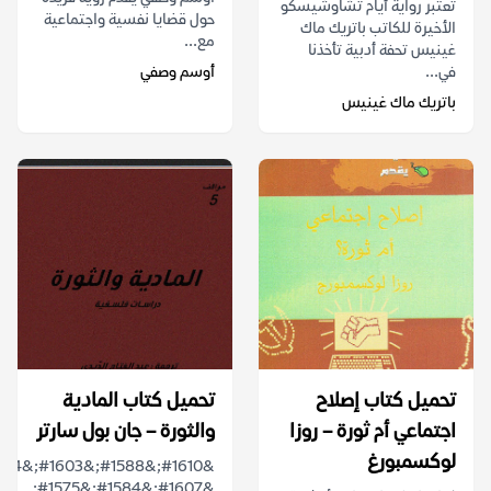
تعتبر رواية أيام تشاوشيسكو
حول قضايا نفسية واجتماعية
الأخيرة للكاتب باتريك ماك
مع...
غينيس تحفة أدبية تأخذنا
في...
أوسم وصفي
باتريك ماك غينيس
تحميل كتاب إصلاح
تحميل كتاب المادية
اجتماعي أم ثورة – روزا
والثورة – جان بول سارتر
لوكسمبورغ
&#1607;&#1584;&#1575;