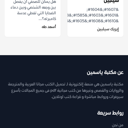
سيلبين
هل يمكن للصحفي أن يفصل
بين وجعه الشخصي وبين دماء
&#1607;&#1604;
الضحايا التي تغطي عدسة
&#1601;&#1603;&#1585;&#1578;
كاميرته؟...
&#1610;&#1608;&#1605;&#1575;&#1611;...
أسعد طه
إيريك سيلبين
عن مكتبة ياسمين
مكتبة ياسمين هي منصة إلكترونية لـ تحميل الكتب مجانا العربية والمترجمة
والروايات والقصص وغيرها من كتب مجانية pdf فى جميع المجالات بأسرع
سيرفرات وروابط مباشرة و قراءة كتب اونلاين.
روابط سريعة
من نحن