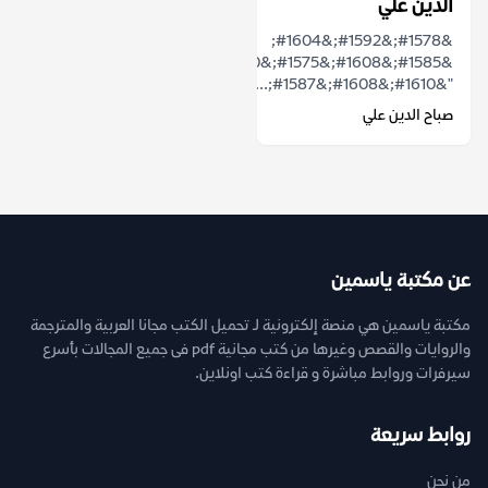
الدين علي
&#1578;&#1592;&#1604;
&#1585;&#1608;&#1575;&#1610;&#1577;
"&#1610;&#1608;&#1587;...
صباح الدين علي
عن مكتبة ياسمين
مكتبة ياسمين هي منصة إلكترونية لـ تحميل الكتب مجانا العربية والمترجمة
والروايات والقصص وغيرها من كتب مجانية pdf فى جميع المجالات بأسرع
سيرفرات وروابط مباشرة و قراءة كتب اونلاين.
روابط سريعة
من نحن