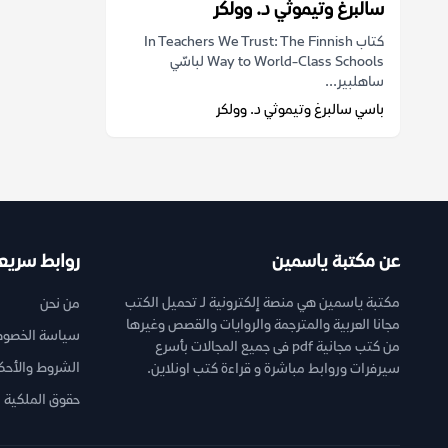
سالبرغ وتيموثي د. وولكر
كتاب In Teachers We Trust: The Finnish
Way to World-Class Schools لباسّي
ساهلبير...
باسي سالبرغ وتيموثي د. وولكر
عن مكتبة ياسمين
روابط سريع
مكتبة ياسمين هي منصة إلكترونية لـ تحميل الكتب
من نحن
مجانا العربية والمترجمة والروايات والقصص وغيرها
سياسة الخصوص
من كتب مجانية pdf فى جميع المجالات بأسرع
الشروط والأحك
سيرفرات وروابط مباشرة و قراءة كتب اونلاين.
حقوق الملكية ا