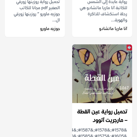
رواية عايدة إلى الشمس
تحميل رواية روزينها زورقي
للكاتبة آنا ماريا ماتشادو هي
الصغير pdf مجانا للكاتب
رحلة استكشاف للذاكرة
جوزيه ماورو ” روزينها زورقي
والهوية...
ال...
آنا ماريا ماتشادو
جوزيه ماورو
تحميل رواية عين القطة
– مارجريت آتوود
&#1578;&#1578;&#1587;&#1604;&#1604;
&#1605;&#1575;&#1585;&#1580;&#1585;&#1610;&#...