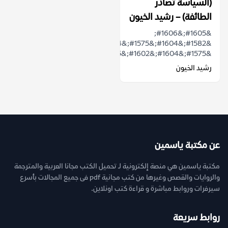
(السياسة تصادر
الطائفة) – رشيد الخيون
&#1605;&#1606;
&#1582;&#1604;&#1575;&#1604;
&#1575;&#1604;&#1602;&#1585;&#1575;&...
رشيد الخيون
عن مكتبة ياسمين
مكتبة ياسمين هي منصة إلكترونية لـ تحميل الكتب مجانا العربية والمترجمة
والروايات والقصص وغيرها من كتب مجانية pdf فى جميع المجالات بأسرع
سيرفرات وروابط مباشرة و قراءة كتب اونلاين.
روابط سريعة