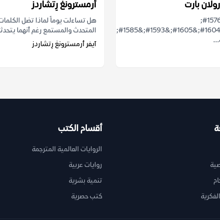
ولان بارت
أرمسترونغ رِتشاردز
&#1581;&#1576;
هل تساءلت يوماً لماذا تضل الكلمات
&#1575;&#1604;&#1605;&#1593;&#1585;&#1601;&#1577;&#1548;
المتحدث والمستمع رغم أنهما يتحدثا
آيفر أرمسترونغ رِتشاردز
ة
أقسام الكتب
الروايات العالمية المترجمة
ية
روايات عربية
ام
تنمية بشرية
لفكرية
كتب حصرية