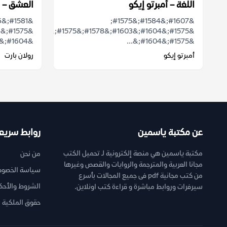
اللغة – أمبرتو إيكو
العشق – ر
&#1607;&#1584;&#1575;
&#1575;&#1604;&#1603;&#1578;&#1575;&#1576;
&#1604;&...
&#1575;&#1604;&...
أمبرتو إيكو
رولان بارت
عن مكتبة ياسمين
روابط سريع
مكتبة ياسمين هي منصة إلكترونية لـ تحميل الكتب
من نحن
مجانا العربية والمترجمة والروايات والقصص وغيرها
سياسة الخصوص
من كتب مجانية pdf فى جميع المجالات بأسرع
الشروط والأحك
سيرفرات وروابط مباشرة و قراءة كتب اونلاين.
حقوق الملكية ا