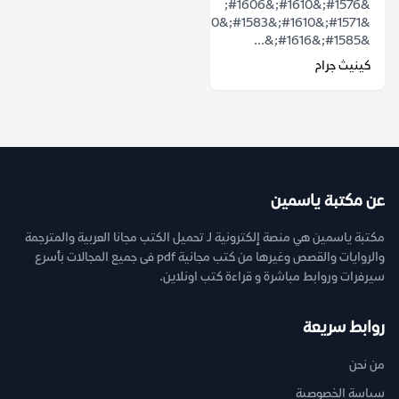
&#1576;&#1610;&#1606;
&#1571;&#1610;&#1583;&#1610;&#1606;&#1575;
&#1585;&#1616;&...
كينيث جرام
عن مكتبة ياسمين
مكتبة ياسمين هي منصة إلكترونية لـ تحميل الكتب مجانا العربية والمترجمة
والروايات والقصص وغيرها من كتب مجانية pdf فى جميع المجالات بأسرع
سيرفرات وروابط مباشرة و قراءة كتب اونلاين.
روابط سريعة
من نحن
سياسة الخصوصية