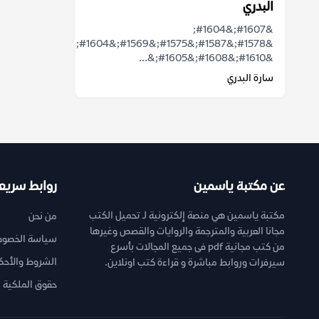
البدري
&#1607;&#1604;
&#1578;&#1587;&#1575;&#1569;&#1604;&#1578;
&#1610;&#1608;&#1605;&...
سارة البدري
عن مكتبة ياسمين
روابط سريع
مكتبة ياسمين هي منصة إلكترونية لـ تحميل الكتب
من نحن
مجانا العربية والمترجمة والروايات والقصص وغيرها
سياسة الخصوص
من كتب مجانية pdf فى جميع المجالات بأسرع
الشروط والأحك
سيرفرات وروابط مباشرة و قراءة كتب اونلاين.
حقوق الملكية ا