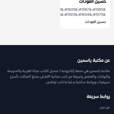
حسين العودات
&#1585;&#1587;&#1605;&#1578;
&#1575;&#1604;&#1593;&#1604;&#1575;&#1602;&#1575;&#...
حسين العودات
عن مكتبة ياسمين
مكتبة ياسمين هي منصة إلكترونية لـ تحميل الكتب مجانا العربية والمترجمة
والروايات والقصص وغيرها من كتب مجانية pdf فى جميع المجالات بأسرع
سيرفرات وروابط مباشرة و قراءة كتب اونلاين.
روابط سريعة
من نحن