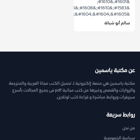
&#1601;&#1610;
&#1583;&#1610;&#1608;&#1575;&#1606;
&ldquo;&#1604;&#1604;&#1605;&...
سالم أبو شبانة
عن مكتبة ياسمين
مكتبة ياسمين هي منصة إلكترونية لـ تحميل الكتب مجانا العربية والمترجمة
والروايات والقصص وغيرها من كتب مجانية pdf فى جميع المجالات بأسرع
سيرفرات وروابط مباشرة و قراءة كتب اونلاين.
روابط سريعة
من نحن
سياسة الخصوصية