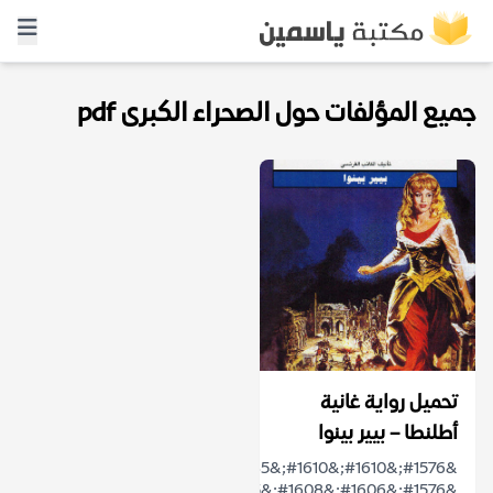
جميع المؤلفات حول الصحراء الكبرى pdf
تحميل رواية غانية
أطلنطا – بيير بينوا
&#1576;&#1610;&#1610;&#1585;
&#1576;&#1606;&#1608;&#1575;