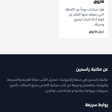
فاروق
هل تساءلت يوماً عن اللحظة
التي يتوقف فيها العلم عن
كونه أداة للبناء ليصبح
وسيلة...
نبيل فاروق
عن مكتبة ياسمين
مكتبة ياسمين هي منصة إلكترونية لـ تحميل الكتب مجانا العربية والمترجمة
والروايات والقصص وغيرها من كتب مجانية pdf فى جميع المجالات بأسرع
سيرفرات وروابط مباشرة و قراءة كتب اونلاين.
روابط سريعة