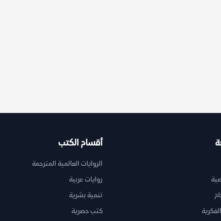
ة
أقسام الكتب
الروايات العالمية المترجمة
ية
روايات عربية
ام
تنمية بشرية
لفكرية
كتب حصرية