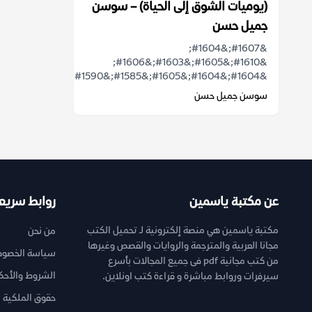
(يوميات الشوق إلى الحياة) – سوسن
جميل حسن
&#1607;&#1604;
&#1610;&#1605;&#1603;&#1606;
&#1604;&#1604;&#1605;&#1585;&#1590;...
سوسن جميل حسن
عن مكتبة ياسمين
روابط سريع
مكتبة ياسمين هي منصة إلكترونية لـ تحميل الكتب
من نحن
مجانا العربية والمترجمة والروايات والقصص وغيرها
سياسة الخصوص
من كتب مجانية pdf فى جميع المجالات بأسرع
الشروط والأحك
سيرفرات وروابط مباشرة و قراءة كتب اونلاين.
حقوق الملكية ا