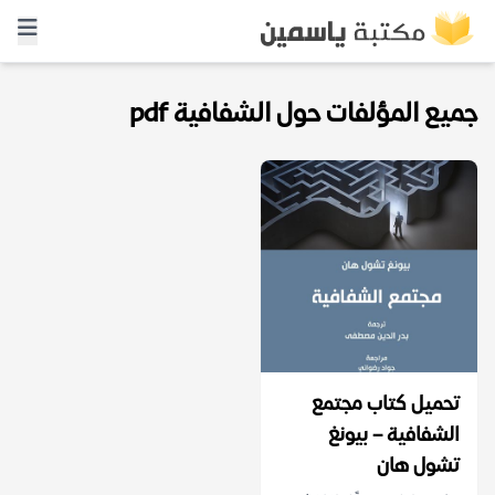
جميع المؤلفات حول الشفافية pdf
تحميل كتاب مجتمع
الشفافية – بيونغ
تشول هان