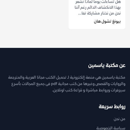
هل تساءلت يوماً لماذا نشعر
بهذا الانكشاف الدائم رغم أننا
نحن من نختار مشاركة تفا...
بيونغ تشول هان
عن مكتبة ياسمين
مكتبة ياسمين هي منصة إلكترونية لـ تحميل الكتب مجانا العربية والمترجمة
والروايات والقصص وغيرها من كتب مجانية pdf فى جميع المجالات بأسرع
سيرفرات وروابط مباشرة و قراءة كتب اونلاين.
روابط سريعة
من نحن
سياسة الخصوصية