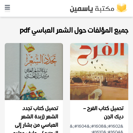
جميع المؤلفات حول الشعر العباسي pdf
تحميل كتاب الفرح –
تحميل كتاب تجدد
ديك الجن
الشعر (زبدة الشعر
العباسي من بشار إلى
&#1602;&#1608;&#1604;&#1610;
&#1604;&#1610;..