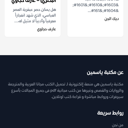
البحتري) – عارف حجاوي
&#1603;&#1610;&#1601;
هل يمكن حصر عبقرية العصر
&#1604;&#161...
العباسي، الذي شهد انفجاراً
ديك الجن
معرفياً وأدبياً لا مثيل له،...
عارف حجاوي
عن مكتبة ياسمين
مكتبة ياسمين هي منصة إلكترونية لـ تحميل الكتب مجانا العربية والمترجمة
والروايات والقصص وغيرها من كتب مجانية pdf فى جميع المجالات بأسرع
سيرفرات وروابط مباشرة و قراءة كتب اونلاين.
روابط سريعة
من نحن