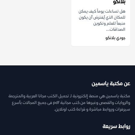
بلانكو
هل تساءلت يوماً كيف يمكن
للمكان الذي يُفترض أن يكون
منبعاً للعلم وتكوين
الصداقات...
جودي بلانكو
عن مكتبة ياسمين
مكتبة ياسمين هي منصة إلكترونية لـ تحميل الكتب مجانا العربية والمترجمة
والروايات والقصص وغيرها من كتب مجانية pdf فى جميع المجالات بأسرع
سيرفرات وروابط مباشرة و قراءة كتب اونلاين.
روابط سريعة