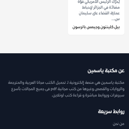
يُحرّك الرئيس الأمريكي قوّةً
مضادّة في الجزائر لإحباط
عمليّة القضاء على سليمان
س...
بيل كلينتون وجيمس باترسون
عن مكتبة ياسمين
مكتبة ياسمين هي منصة إلكترونية لـ تحميل الكتب مجانا العربية والمترجمة
والروايات والقصص وغيرها من كتب مجانية pdf فى جميع المجالات بأسرع
سيرفرات وروابط مباشرة و قراءة كتب اونلاين.
روابط سريعة
من نحن