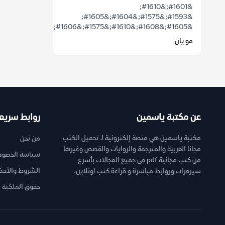
&#1601;&#1610;
&#1593;&#1575;&#1604;&#1605;
&#1605;&#1608;&#1610;&#1575;&#1606;...
مو يان
عن مكتبة ياسمين
روابط سريع
مكتبة ياسمين هي منصة إلكترونية لـ تحميل الكتب
من نحن
مجانا العربية والمترجمة والروايات والقصص وغيرها
سياسة الخصوص
من كتب مجانية pdf فى جميع المجالات بأسرع
الشروط والأحك
سيرفرات وروابط مباشرة و قراءة كتب اونلاين.
حقوق الملكية ا