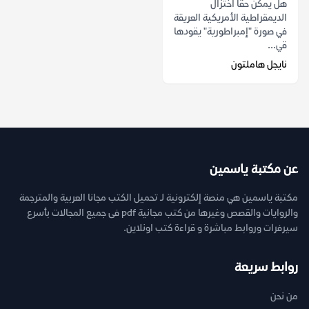
هل يمكن حقاً اختزال
الديمقراطية الأمريكية العريقة
في صورة "إمبراطورية" يقودها
قي...
نايجل هاملتون
عن مكتبة ياسمين
مكتبة ياسمين هي منصة إلكترونية لـ تحميل الكتب مجانا العربية والمترجمة
والروايات والقصص وغيرها من كتب مجانية pdf فى جميع المجالات بأسرع
سيرفرات وروابط مباشرة و قراءة كتب اونلاين.
روابط سريعة
من نحن