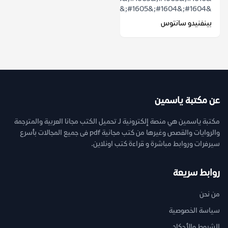
&#1604;&#1604;&#1605;&#1603;&#1575;&...
بينفنيدو سانتوس
عن مكتبة ياسمين
مكتبة ياسمين هي منصة إلكترونية لـ تحميل الكتب مجانا العربية والمترجمة
والروايات والقصص وغيرها من كتب مجانية pdf فى جميع المجالات بأسرع
سيرفرات وروابط مباشرة و قراءة كتب اونلاين.
روابط سريعة
من نحن
سياسة الخصوصية
الشروط والأحكام