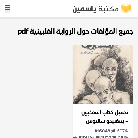
جميع المؤلفات حول الرواية الفلبينية pdf
تحميل كتاب المعذبون
– بينفنيدو سانتوس
&#1607;&#1604;
&#1610;&#1605;&#1603;&#1606;