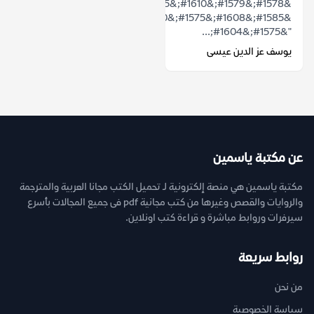
&#1578;&#1579;&#1610;&#1585;
&#1585;&#1608;&#1575;&#1610;&#1577;
"&#1575;&#1604;...
يوسف عز الدين عيسى
عن مكتبة ياسمين
مكتبة ياسمين هي منصة إلكترونية لـ تحميل الكتب مجانا العربية والمترجمة
والروايات والقصص وغيرها من كتب مجانية pdf فى جميع المجالات بأسرع
سيرفرات وروابط مباشرة و قراءة كتب اونلاين.
روابط سريعة
من نحن
سياسة الخصوصية