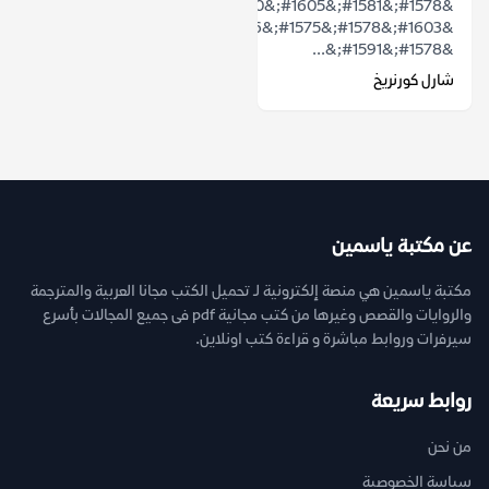
&#1578;&#1581;&#1605;&#1610;&#1604;
&#1603;&#1578;&#1575;&#1576;
&#1578;&#1591;&...
شارل كورنريخ
عن مكتبة ياسمين
مكتبة ياسمين هي منصة إلكترونية لـ تحميل الكتب مجانا العربية والمترجمة
والروايات والقصص وغيرها من كتب مجانية pdf فى جميع المجالات بأسرع
سيرفرات وروابط مباشرة و قراءة كتب اونلاين.
روابط سريعة
من نحن
سياسة الخصوصية