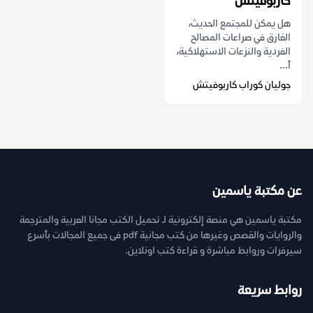
كاربوفيتش
هل يمكن للمجتمع الحديث،
الغارق في صراعات المصالح
الفردية والنزعات الاستهلاكية،
أ...
جوليان كوراب كاربوفيتش
عن مكتبة ياسمين
مكتبة ياسمين هي منصة إلكترونية لـ تحميل الكتب مجانا العربية والمترجمة
والروايات والقصص وغيرها من كتب مجانية pdf فى جميع المجالات بأسرع
سيرفرات وروابط مباشرة و قراءة كتب اونلاين.
روابط سريعة