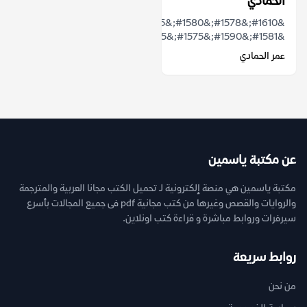
الحمادي
&#1610;&#1578;&#1580;&#1575;&#1584;&#1576;
&#1581;&#1590;&#1575;&#1585;&#1578;&#...
عمر الحمادي
عن مكتبة ياسمين
مكتبة ياسمين هي منصة إلكترونية لـ تحميل الكتب مجانا العربية والمترجمة
والروايات والقصص وغيرها من كتب مجانية pdf فى جميع المجالات بأسرع
سيرفرات وروابط مباشرة و قراءة كتب اونلاين.
روابط سريعة
من نحن