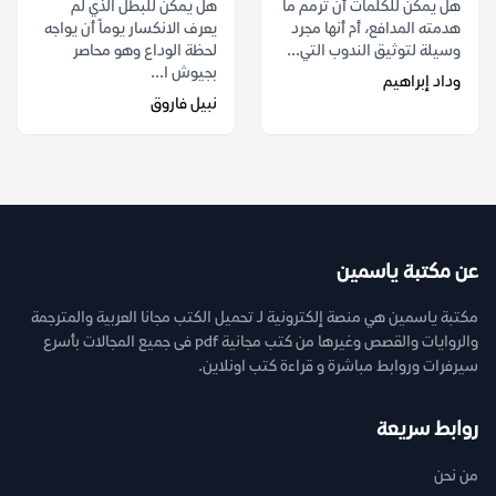
هل يمكن للكلمات أن ترمم ما
هل يمكن للبطل الذي لم
هدمته المدافع، أم أنها مجرد
يعرف الانكسار يوماً أن يواجه
وسيلة لتوثيق الندوب التي...
لحظة الوداع وهو محاصر
بجيوش ا...
وداد إبراهيم
نبيل فاروق
عن مكتبة ياسمين
مكتبة ياسمين هي منصة إلكترونية لـ تحميل الكتب مجانا العربية والمترجمة
والروايات والقصص وغيرها من كتب مجانية pdf فى جميع المجالات بأسرع
سيرفرات وروابط مباشرة و قراءة كتب اونلاين.
روابط سريعة
من نحن