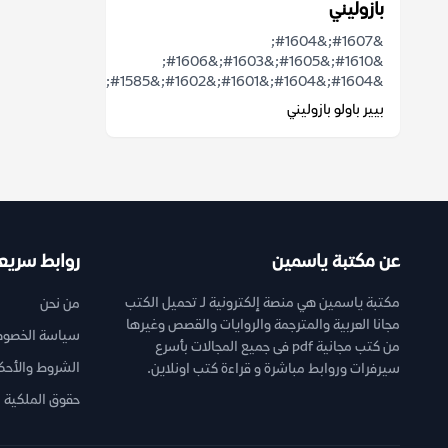
بازوليني
&#1607;&#1604;
&#1610;&#1605;&#1603;&#1606;
&#1604;&#1604;&#1601;&#1602;&#1585;...
بيير باولو بازوليني
عن مكتبة ياسمين
روابط سريع
مكتبة ياسمين هي منصة إلكترونية لـ تحميل الكتب
من نحن
مجانا العربية والمترجمة والروايات والقصص وغيرها
سياسة الخصوص
من كتب مجانية pdf فى جميع المجالات بأسرع
الشروط والأحك
سيرفرات وروابط مباشرة و قراءة كتب اونلاين.
حقوق الملكية ا