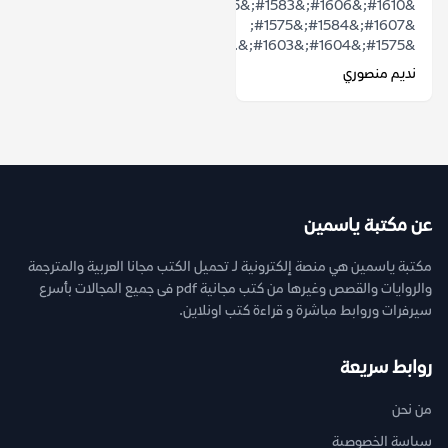
&#1610;&#1606;&#1583;&#1585;&#1580;
&#1607;&#1584;&#1575;
&#1575;&#1604;&#1603;&...
نديم منصوري
عن مكتبة ياسمين
مكتبة ياسمين هي منصة إلكترونية لـ تحميل الكتب مجانا العربية والمترجمة
والروايات والقصص وغيرها من كتب مجانية pdf فى جميع المجالات بأسرع
سيرفرات وروابط مباشرة و قراءة كتب اونلاين.
روابط سريعة
من نحن
سياسة الخصوصية