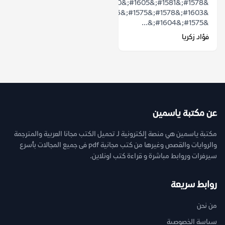
&#1578;&#1581;&#1605;&#1610;&#1604;
&#1603;&#1578;&#1575;&#1576;
&#1575;&#1604;&...
فؤاد زكريا
عن مكتبة ياسمين
مكتبة ياسمين هي منصة إلكترونية لـ تحميل الكتب مجانا العربية والمترجمة
والروايات والقصص وغيرها من كتب مجانية pdf فى جميع المجالات بأسرع
سيرفرات وروابط مباشرة و قراءة كتب اونلاين.
روابط سريعة
من نحن
سياسة الخصوصية