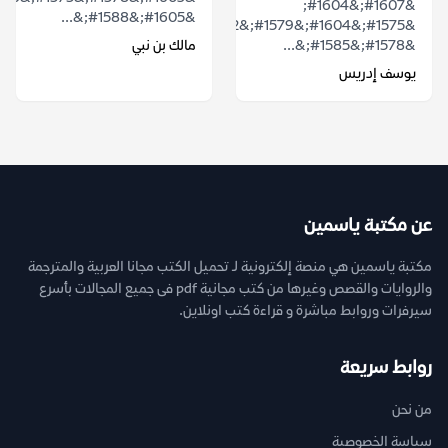
&#1607;&#1604;
&#1605;&#1588;&...
&#1575;&#1604;&#1579;&#1602;&#1575;&#1601;&#1577;
&#1578;&#1585;&...
مالك بن نبي
يوسف إدريس
عن مكتبة ياسمين
مكتبة ياسمين هي منصة إلكترونية لـ تحميل الكتب مجانا العربية والمترجمة
والروايات والقصص وغيرها من كتب مجانية pdf فى جميع المجالات بأسرع
سيرفرات وروابط مباشرة و قراءة كتب اونلاين.
روابط سريعة
من نحن
سياسة الخصوصية