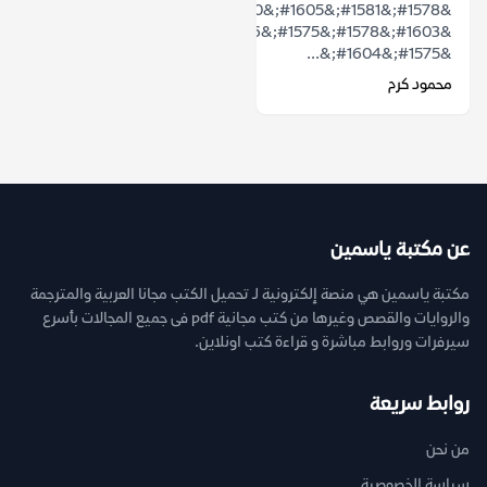
&#1578;&#1581;&#1605;&#1610;&#1604;
&#1603;&#1578;&#1575;&#1576;
&#1575;&#1604;&...
محمود كرم
عن مكتبة ياسمين
مكتبة ياسمين هي منصة إلكترونية لـ تحميل الكتب مجانا العربية والمترجمة
والروايات والقصص وغيرها من كتب مجانية pdf فى جميع المجالات بأسرع
سيرفرات وروابط مباشرة و قراءة كتب اونلاين.
روابط سريعة
من نحن
سياسة الخصوصية