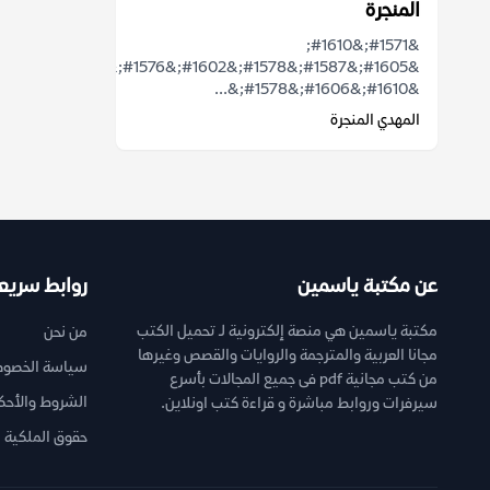
المنجرة
&#1571;&#1610;
&#1605;&#1587;&#1578;&#1602;&#1576;&#1604;
&#1610;&#1606;&#1578;&...
المهدي المنجرة
عن مكتبة ياسمين
روابط سريع
مكتبة ياسمين هي منصة إلكترونية لـ تحميل الكتب
من نحن
مجانا العربية والمترجمة والروايات والقصص وغيرها
سياسة الخصوص
من كتب مجانية pdf فى جميع المجالات بأسرع
الشروط والأحك
سيرفرات وروابط مباشرة و قراءة كتب اونلاين.
حقوق الملكية ا