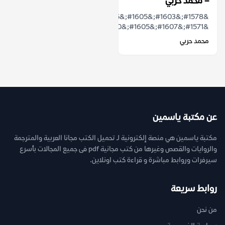
– محمد حربي
&#1578;&#1603;&#1605;&#1615;&#1606;
&#1571;&#1607;&#1605;&#1610;&#1617;&#1614;&#...
محمد حربي
عن مكتبة ياسمين
مكتبة ياسمين هي منصة إلكترونية لـ تحميل الكتب مجانا العربية والمترجمة
والروايات والقصص وغيرها من كتب مجانية pdf فى جميع المجالات بأسرع
سيرفرات وروابط مباشرة و قراءة كتب اونلاين.
روابط سريعة
من نحن