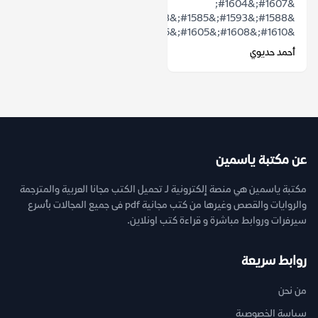
&#1607;&#1604;
&#1588;&#1593;&#1585;&#1578;
&#1610;&#1608;&#1605;&#1575;&#1611;...
أحمد حديوي
عن مكتبة ياسمين
مكتبة ياسمين هي منصة إلكترونية لـ تحميل الكتب مجانا العربية والمترجمة
والروايات والقصص وغيرها من كتب مجانية pdf فى جميع المجالات بأسرع
سيرفرات وروابط مباشرة و قراءة كتب اونلاين.
روابط سريعة
من نحن
سياسة الخصوصية