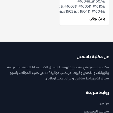
&#1607;&#1604;
&#1610;&#1605;&#1603;&#1606;
&#1604;&#1604;&#1603;&#1604;&#1605;&...
يامن نوباني
عن مكتبة ياسمين
مكتبة ياسمين هي منصة إلكترونية لـ تحميل الكتب مجانا العربية والمترجمة
والروايات والقصص وغيرها من كتب مجانية pdf فى جميع المجالات بأسرع
سيرفرات وروابط مباشرة و قراءة كتب اونلاين.
روابط سريعة
من نحن
سياسة الخصوصية